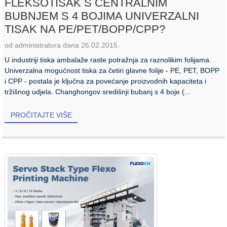
FLEKSOTISAK S CENTRALNIM
BUBNJEM S 4 BOJIMA UNIVERZALNI
TISAK NA PE/PET/BOPP/CPP?
od administratora dana 26.02.2015.
U industriji tiska ambalaže raste potražnja za raznolikim folijama.
Univerzalna mogućnost tiska za četiri glavne folije - PE, PET, BOPP
i CPP - postala je ključna za povećanje proizvodnih kapaciteta i
tržišnog udjela. Changhongov središnji bubanj s 4 boje (...
PROČITAJTE VIŠE