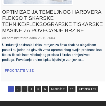
OPTIMIZACIJA TEMELJNOG HARDVERA
FLEKSO TISKARSKE
TEHNIKE/FLEKSOGRAFSKE TISKARSKE
MAŠINE ZA POVEĆANJE BRZINE
od administratora dana 25.10.2003.
U industriji pakiranja i tiska, strojevi za flexo tisak sa slagalicom
postali su jedna od glavnih vrsta opreme zbog svojih prednosti kao
što su fleksibilnost višebojnog pretiska i široka primjenjivost
podloga. Povećanje brzine ispisa ključni je zahtjev za...
PROČITAJTE VIŠE
1
2
3
4
5
6
Sljedeće >
>>
Stranica 1 / 6