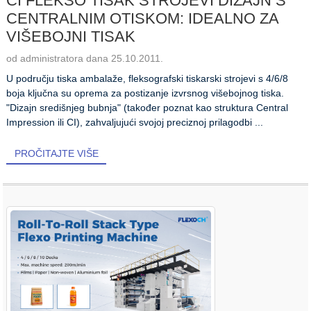
CI FLEKSO TISAK STROJEVI DIZAJN S
CENTRALNIM OTISKOM: IDEALNO ZA
VIŠEBOJNI TISAK
od administratora dana 25.10.2011.
U području tiska ambalaže, fleksografski tiskarski strojevi s 4/6/8
boja ključna su oprema za postizanje izvrsnog višebojnog tiska.
"Dizajn središnjeg bubnja" (također poznat kao struktura Central
Impression ili CI), zahvaljujući svojoj preciznoj prilagodbi ...
PROČITAJTE VIŠE