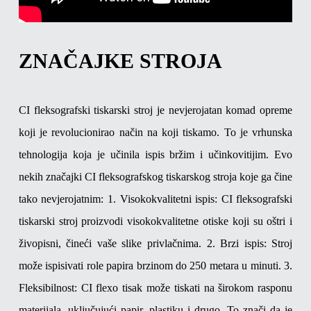
ZNAČAJKE STROJA
CI fleksografski tiskarski stroj je nevjerojatan komad opreme
koji je revolucionirao način na koji tiskamo. To je vrhunska
tehnologija koja je učinila ispis bržim i učinkovitijim. Evo
nekih značajki CI fleksografskog tiskarskog stroja koje ga čine
tako nevjerojatnim:
1. Visokokvalitetni ispis: CI fleksografski
tiskarski stroj proizvodi visokokvalitetne otiske koji su oštri i
živopisni, čineći vaše slike privlačnima.
2. Brzi ispis: Stroj
može ispisivati ​​role papira brzinom do 250 metara u minuti.
3.
Fleksibilnost: CI flexo tisak može tiskati na širokom rasponu
materijala, uključujući papir, plastiku i drugo. To znači da je