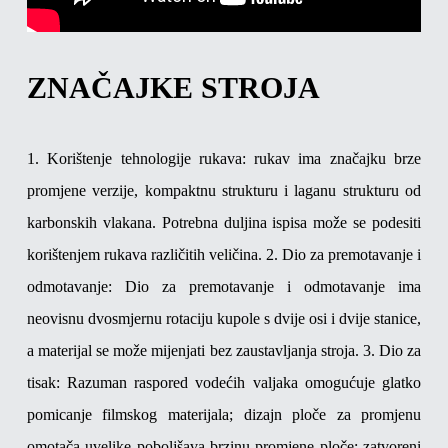
ZNAČAJKE STROJA
1. Korištenje tehnologije rukava: rukav ima značajku brze
promjene verzije, kompaktnu strukturu i laganu strukturu od
karbonskih vlakana. Potrebna duljina ispisa može se podesiti
korištenjem rukava različitih veličina.
2. Dio za premotavanje i
odmotavanje: Dio za premotavanje i odmotavanje ima
neovisnu dvosmjernu rotaciju kupole s dvije osi i dvije stanice,
a materijal se može mijenjati bez zaustavljanja stroja.
3. Dio za
tisak: Razuman raspored vodećih valjaka omogućuje glatko
pomicanje filmskog materijala; dizajn ploče za promjenu
omotača uvelike poboljšava brzinu promjene ploče; zatvoreni