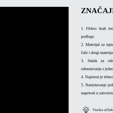
ZNAČAJ
1. Flekso tisak mo
podloge.
2. Materijal za ispis
čaše i drugi materijal
3. Stalak za odm
odmotavanja s jedno
4. Napetost je tehno
5. Namotavanje pokr
napetosti u zatvoreno
Visoka učink