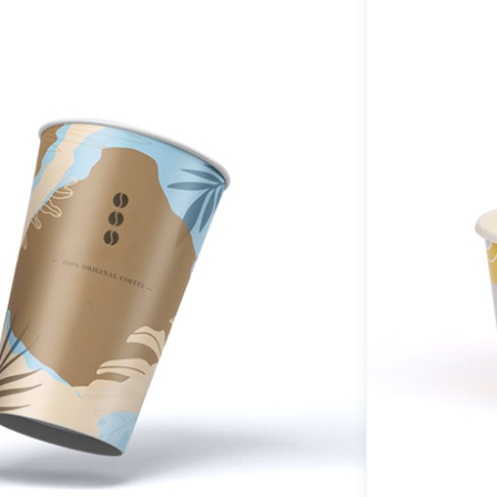
I
p
k