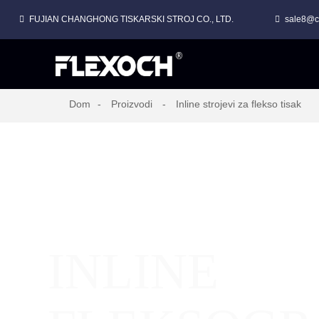
FUJIAN CHANGHONG TISKARSKI STROJ CO., LTD.
sale8@c
Dom
Proizvodi
Inline strojevi za flekso tisak
INLINE