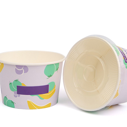
PRIMJER PRIKAZA
nline flexo tisak ima širok raspon materijala za
rimjenu i vrlo je prilagodljiv raznim materijalima,
ao što su papir, papirnate čaše itd.