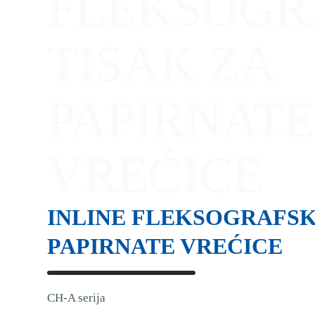
FLEKSOGR
TISAK ZA
PAPIRNAT
VREĆICE
INLINE FLEKSOGRAFSKI
PAPIRNATE VREĆICE
CH-A serija