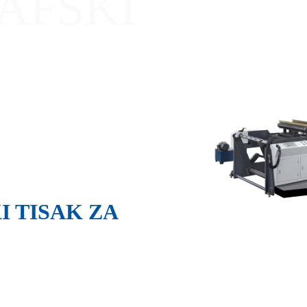
AFSKI
E
 TISAK ZA