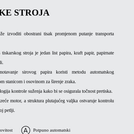
KE STROJA
že izvoditi obostrani tisak promjenom putanje transporta
 tiskarskog stroja je jedan list papira, kraft papir, papirnate
i.
otavanje sirovog papira koristi metodu automatskog
m stanicom i osovinom za širenje zraka.
logija kontrole suženja kako bi se osigurala točnost pretiska.
eće motor, a struktura plutajućeg valjka ostvaruje kontrolu
j petlji.
ovitost
Potpuno automatski