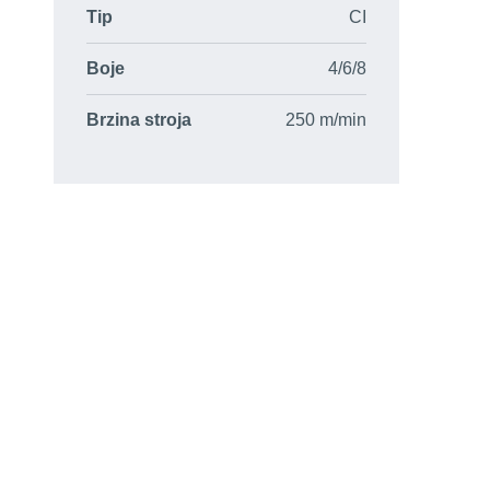
Tip
CI
Boje
4/6/8
Brzina stroja
250 m/min