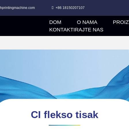
hprintingmachine.com
+86 18150207107
DOM
O NAMA
PROIZ
BEZZUPČANI FLEKSO TISKARSKI STROJ ZA NETKANI TEKSTURI
FLEKSO TISKARSKI STROJ ZA OBRADU KORONE, STACK TIP
FLEXO TISKARSKI STROJ S TEKSTUROM ZA NETKANI TEKSTURI
KONTAKTIRAJTE NAS
CI flekso tisak