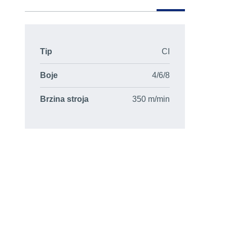
Tip
CI
Boje
4/6/8
Brzina stroja
350 m/min