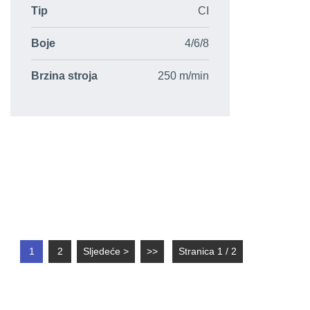
Tip
CI
Boje
4/6/8
Brzina stroja
250 m/min
1
2
Sljedeće >
>>
Stranica 1 / 2