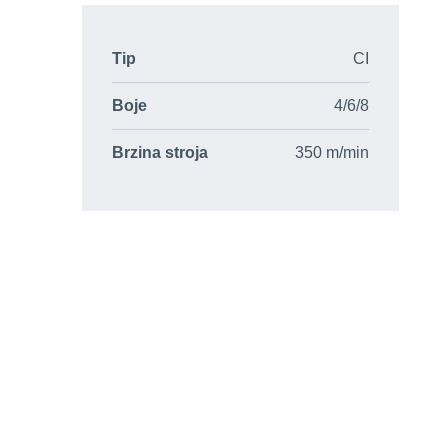
Tip
CI
Boje
4/6/8
Brzina stroja
350 m/min