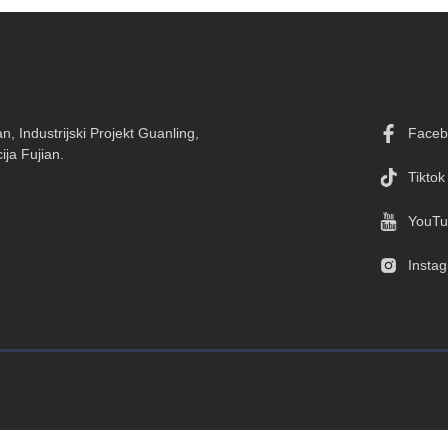
n, Industrijski Projekt Guanling,
Faceb
ja Fujian.
Tiktok
YouTu
Insta