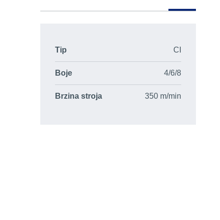
Tip
CI
Boje
4/6/8
Brzina stroja
350 m/min