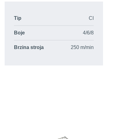
Tip
CI
Boje
4/6/8
Brzina stroja
250 m/min