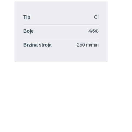
Tip
CI
Boje
4/6/8
Brzina stroja
250 m/min