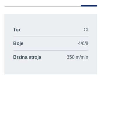
Tip
CI
Boje
4/6/8
Brzina stroja
350 m/min