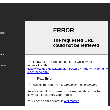
ook
be
gram